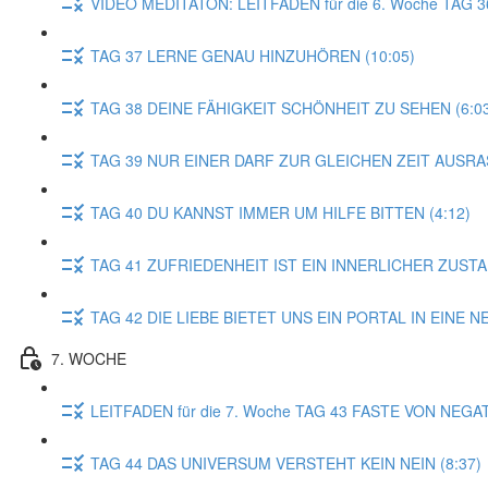
VIDEO MEDITATON: LEITFADEN für die 6. Woche TA
TAG 37 LERNE GENAU HINZUHÖREN (10:05)
TAG 38 DEINE FÄHIGKEIT SCHÖNHEIT ZU SEHEN (6:0
TAG 39 NUR EINER DARF ZUR GLEICHEN ZEIT AUSRAS
TAG 40 DU KANNST IMMER UM HILFE BITTEN (4:12)
TAG 41 ZUFRIEDENHEIT IST EIN INNERLICHER ZUSTAN
TAG 42 DIE LIEBE BIETET UNS EIN PORTAL IN EINE N
7. WOCHE
LEITFADEN für die 7. Woche TAG 43 FASTE VON NEGA
TAG 44 DAS UNIVERSUM VERSTEHT KEIN NEIN (8:37)