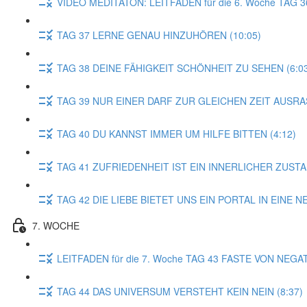
VIDEO MEDITATON: LEITFADEN für die 6. Woche TA
TAG 37 LERNE GENAU HINZUHÖREN (10:05)
TAG 38 DEINE FÄHIGKEIT SCHÖNHEIT ZU SEHEN (6:0
TAG 39 NUR EINER DARF ZUR GLEICHEN ZEIT AUSRAS
TAG 40 DU KANNST IMMER UM HILFE BITTEN (4:12)
TAG 41 ZUFRIEDENHEIT IST EIN INNERLICHER ZUSTAN
TAG 42 DIE LIEBE BIETET UNS EIN PORTAL IN EINE N
7. WOCHE
LEITFADEN für die 7. Woche TAG 43 FASTE VON NEGA
TAG 44 DAS UNIVERSUM VERSTEHT KEIN NEIN (8:37)