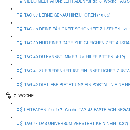
VIDEO MEDITATON: LEITFADEN für die 6. Woche TA
TAG 37 LERNE GENAU HINZUHÖREN (10:05)
TAG 38 DEINE FÄHIGKEIT SCHÖNHEIT ZU SEHEN (6:0
TAG 39 NUR EINER DARF ZUR GLEICHEN ZEIT AUSRAS
TAG 40 DU KANNST IMMER UM HILFE BITTEN (4:12)
TAG 41 ZUFRIEDENHEIT IST EIN INNERLICHER ZUSTAN
TAG 42 DIE LIEBE BIETET UNS EIN PORTAL IN EINE N
7. WOCHE
LEITFADEN für die 7. Woche TAG 43 FASTE VON NEGA
TAG 44 DAS UNIVERSUM VERSTEHT KEIN NEIN (8:37)