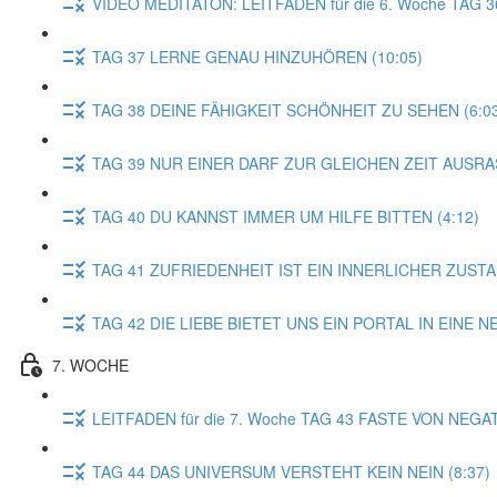
VIDEO MEDITATON: LEITFADEN für die 6. Woche TA
TAG 37 LERNE GENAU HINZUHÖREN (10:05)
TAG 38 DEINE FÄHIGKEIT SCHÖNHEIT ZU SEHEN (6:0
TAG 39 NUR EINER DARF ZUR GLEICHEN ZEIT AUSRAS
TAG 40 DU KANNST IMMER UM HILFE BITTEN (4:12)
TAG 41 ZUFRIEDENHEIT IST EIN INNERLICHER ZUSTAN
TAG 42 DIE LIEBE BIETET UNS EIN PORTAL IN EINE N
7. WOCHE
LEITFADEN für die 7. Woche TAG 43 FASTE VON NEGA
TAG 44 DAS UNIVERSUM VERSTEHT KEIN NEIN (8:37)