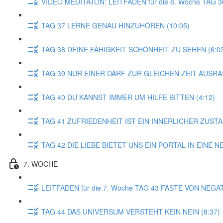
VIDEO MEDITATON: LEITFADEN für die 6. Woche TA
TAG 37 LERNE GENAU HINZUHÖREN (10:05)
TAG 38 DEINE FÄHIGKEIT SCHÖNHEIT ZU SEHEN (6:0
TAG 39 NUR EINER DARF ZUR GLEICHEN ZEIT AUSRAS
TAG 40 DU KANNST IMMER UM HILFE BITTEN (4:12)
TAG 41 ZUFRIEDENHEIT IST EIN INNERLICHER ZUSTAN
TAG 42 DIE LIEBE BIETET UNS EIN PORTAL IN EINE N
7. WOCHE
LEITFADEN für die 7. Woche TAG 43 FASTE VON NEGA
TAG 44 DAS UNIVERSUM VERSTEHT KEIN NEIN (8:37)