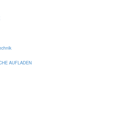
E
echnik
SCHE AUFLADEN