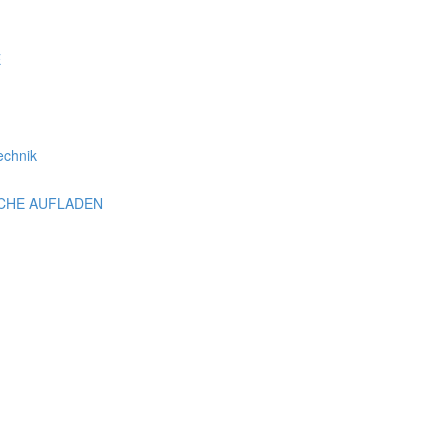
E
echnik
SCHE AUFLADEN