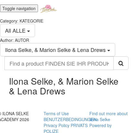
Toggle navigation
Category: KATEGORIE
All ALLE
Author: AUTOR
Ilona Selke, & Marion Selke & Lena Drews
Find
a
product
FINDEN
Ilona Selke, & Marion Selke
SIE
& Lena Drews
IHR
PRODUKT
© ILONA SELKE
Terms of Use
Find out more about
ACADEMY 2026
BENUTZERBEDINGUNGEN
Ilona Selke
Privacy Policy PRIVATS
Powered by
POLIZE