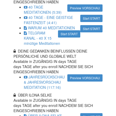
EINGESCHRIEBEN HABEN
40 TAGE
Preview VORSCHAU
MEDITATIONEN (5:39)
40 TAGE - EINE GEISTIGE
Start START
FASTENZEIT (4:41)
WARUM 40 MEDITATIONEN
Start START
TELGRAM
Start START
KANAL - 40 X 15
minütige Meditationen
DEINE GEDANKEN BEINFLUSSEN DEINE
PERSÖNLICHE UND GLOBALE WELT
Available in ZUGÄNGIG IN
days TAGE
days TAGE after you enroll NACHDEM SIE SICH
EINGESCHRIEBEN HABEN
JAHRESRÜCKSCHAU
Preview VORSCHAU
& JAHRESVORSCHAU
MEDITATION (117:16)
ÜBER ILONA SELKE
Available in ZUGÄNGIG IN
days TAGE
days TAGE after you enroll NACHDEM SIE SICH
EINGESCHRIEBEN HABEN
ÜBER ILONA SELKE