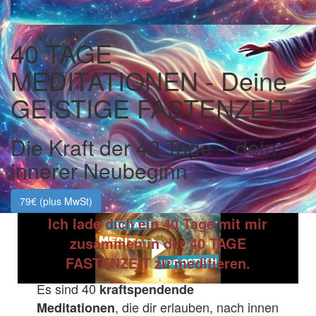
40 TAGE
MEDITATIONEN - Deine
GEISTIGE FASTENZEIT
Die Kraft der 40 Tage – dein
innerer Neubeginn
79€ (plus MwSt)
Ich lade dich ein 40 Tage mit mir
zusammen in der 40 TAGE
FASTENZEIT zu meditieren
.
Es sind 40
kraftspendende
, die dir erlauben, nach innen
Meditationen